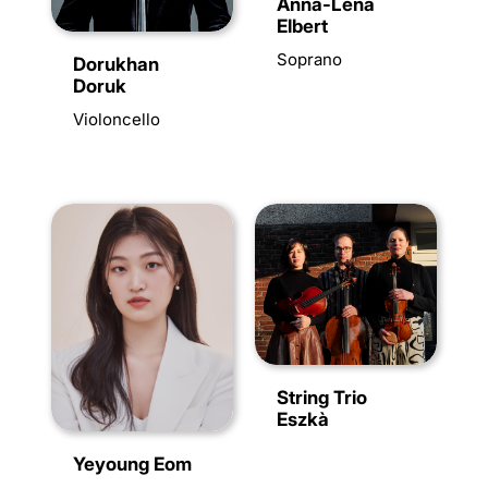
Anna-Lena
Elbert
Soprano
Dorukhan
Doruk
Violoncello
String Trio
Eszkà
Yeyoung Eom