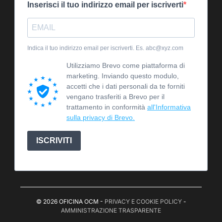
Inserisci il tuo indirizzo email per iscriverti
Indica il tuo indirizzo email per iscriverti. Es. abc@xyz.com
Utilizziamo Brevo come piattaforma di
marketing. Inviando questo modulo,
accetti che i dati personali da te forniti
vengano trasferiti a Brevo per il
trattamento in conformità
all'Informativa
sulla privacy di Brevo.
ISCRIVITI
© 2026 OFICINA OCM -
PRIVACY E COOKIE POLICY
-
AMMINISTRAZIONE TRASPARENTE