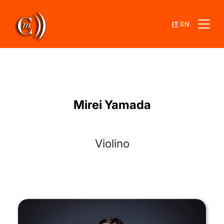
|
IT
EN
Mirei Yamada
Violino