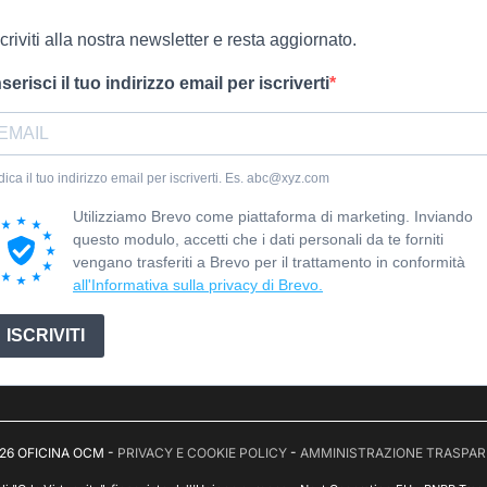
scriviti alla nostra newsletter e resta aggiornato.
nserisci il tuo indirizzo email per iscriverti
dica il tuo indirizzo email per iscriverti. Es. abc@xyz.com
Utilizziamo Brevo come piattaforma di marketing. Inviando
questo modulo, accetti che i dati personali da te forniti
vengano trasferiti a Brevo per il trattamento in conformità
all'Informativa sulla privacy di Brevo.
ISCRIVITI
26 OFICINA OCM -
PRIVACY E COOKIE POLICY
-
AMMINISTRAZIONE TRASPA