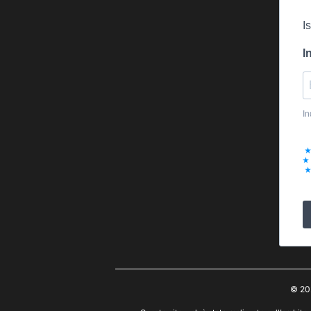
I
I
In
© 20