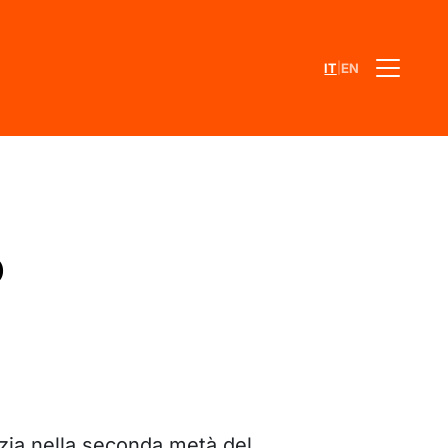
|
IT
EN
o
zia nella seconda metà del