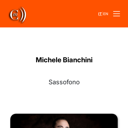
|
IT
EN
Michele Bianchini
Sassofono