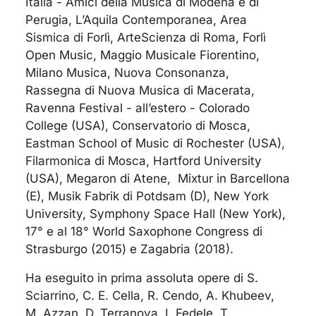
Italia - Amici della Musica di Modena e di
Perugia, L’Aquila Contemporanea, Area
Sismica di Forlì, ArteScienza di Roma, Forlì
Open Music, Maggio Musicale Fiorentino,
Milano Musica, Nuova Consonanza,
Rassegna di Nuova Musica di Macerata,
Ravenna Festival - all’estero - Colorado
College (USA), Conservatorio di Mosca,
Eastman School of Music di Rochester (USA),
Filarmonica di Mosca, Hartford University
(USA), Megaron di Atene, Mixtur in Barcellona
(E), Musik Fabrik di Potdsam (D), New York
University, Symphony Space Hall (New York),
17° e al 18° World Saxophone Congress di
Strasburgo (2015) e Zagabria (2018).
Ha eseguito in prima assoluta opere di S.
Sciarrino, C. E. Cella, R. Cendo, A. Khubeev,
M. Azzan, D. Terranova, I. Fedele, T.