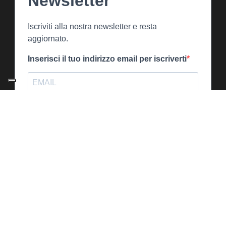
Newsletter
Iscriviti alla nostra newsletter e resta
aggiornato.
Inserisci il tuo indirizzo email per iscriverti
Indica il tuo indirizzo email per iscriverti. Es. abc@xyz.com
Utilizziamo Brevo come piattaforma di
marketing. Inviando questo modulo,
accetti che i dati personali da te forniti
vengano trasferiti a Brevo per il
trattamento in conformità
all'Informativa
sulla privacy di Brevo.
ISCRIVITI