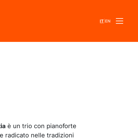
|
IT
EN
ia
è un trio con pianoforte
radicato nelle tradizioni