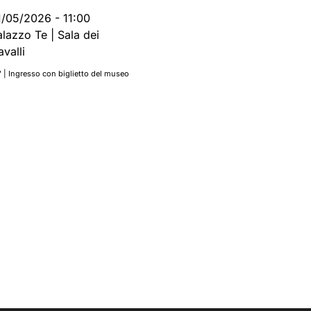
1/05/2026
-
11:00
alazzo Te | Sala dei
valli
’ | Ingresso con biglietto del museo