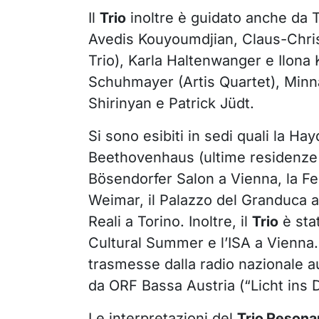
Il
Trio
inoltre è guidato anche da
Avedis Kouyoumdjian, Claus-Chris
Trio), Karla Haltenwanger e Ilona 
Schuhmayer (Artis Quartet), Minn
Shirinyan e Patrick Jüdt.
Si sono esibiti in sedi quali la H
Beethovenhaus (ultime residenze d
Bösendorfer Salon a Vienna, la F
Weimar, il Palazzo del Granduca a
Reali a Torino. Inoltre, il
Trio
è stat
Cultural Summer e l’ISA a Vienna. 
trasmesse dalla radio nazionale a
da ORF Bassa Austria (“Licht ins 
Le interpretazioni del
Trio Resona