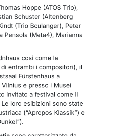
 Thomas Hoppe (ATOS Trio),
tian Schuster (Altenberg
Kindt (Trio Boulanger), Peter
a Pensola (Meta4), Marianna
aydnhaus così come la
i entrambi i compositori), il
estsaal Fürstenhaus a
 Vilnius e presso i Musei
o invitato a festival come il
Le loro esibizioni sono state
ustriaca (“Apropos Klassik”) e
Dunkel”).
ntia
sono caratterizzate da