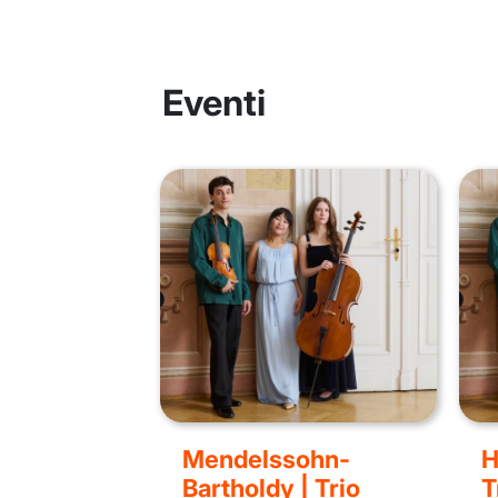
Eventi
Mendelssohn-
H
Bartholdy | Trio
T