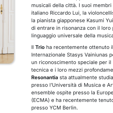
musicali della città. I suoi membri i
italiano Riccardo Lui, la violoncell
la pianista giapponese Kasumi Yui 
di entrare in risonanza con il loro
linguaggio universale della music
Il
Trio
ha recentemente ottenuto i
Internazionale Stasys Vainiunas
un riconoscimento speciale per il 
tecnica e i loro mezzi profondame
Resonantia
sta attualmente studi
presso l’Università di Musica e Ar
ensemble ospite presso la Euro
(ECMA) e ha recentemente tenuto
presso YCM Berlin.