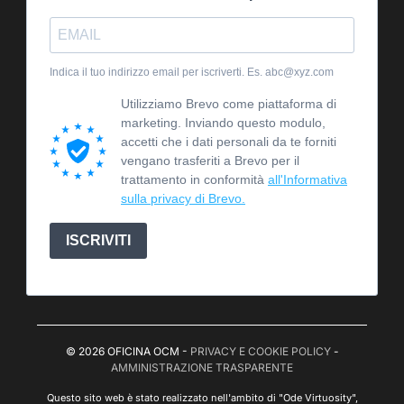
Indica il tuo indirizzo email per iscriverti. Es. abc@xyz.com
Utilizziamo Brevo come piattaforma di
marketing. Inviando questo modulo,
accetti che i dati personali da te forniti
vengano trasferiti a Brevo per il
trattamento in conformità
all'Informativa
sulla privacy di Brevo.
ISCRIVITI
© 2026 OFICINA OCM -
PRIVACY E COOKIE POLICY
-
AMMINISTRAZIONE TRASPARENTE
Questo sito web è stato realizzato nell'ambito di "Ode Virtuosity",