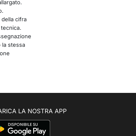
llargato.
o.
 della cifra
 tecnica.
’assegnazione
 la stessa
ione
ARICA LA NOSTRA APP