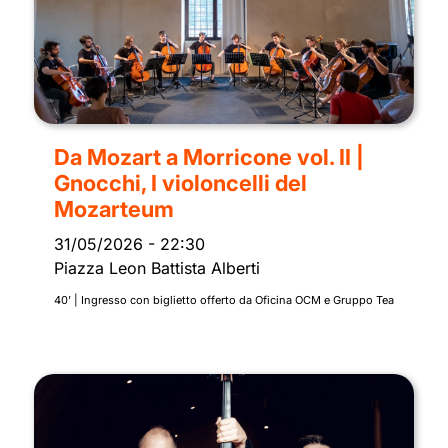
Da Mozart a Morricone vol. II |
Gnocchi, I violoncelli del
Mozarteum
31/05/2026
-
22:30
Piazza Leon Battista Alberti
40’ | Ingresso con biglietto offerto da Oficina OCM e Gruppo Tea