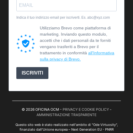
Indica il tuo indirizzo email per iscriverti. Es. abc@xyz.com
Utilizziamo Brevo come piattaforma di
marketing. Inviando questo modulo,
accetti che i dati personali da te forniti
vengano trasferiti a Brevo per il
trattamento in conformità
all'Informativa
sulla privacy di Brevo.
ISCRIVITI
© 2026 OFICINA OCM -
PRIVACY E COOKIE POLICY
-
AMMINISTRAZIONE TRASPARENTE
Questo sito web è stato realizzato nell'ambito di "Ode Virtuosity",
finanziato dall'Unione europea – Next Generation EU - PNRR