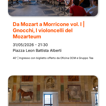
Da Mozart a Morricone vol. I |
Gnocchi, I violoncelli del
Mozarteum
31/05/2026
-
21:30
Piazza Leon Battista Alberti
40’ | Ingresso con biglietto offerto da Oficina OCM e Gruppo Tea