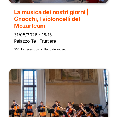
La musica dei nostri giorni |
Gnocchi, I violoncelli del
Mozarteum
31/05/2026
-
18:15
Palazzo Te | Fruttiere
30’ | Ingresso con biglietto del museo