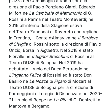
piazza del Campidoglio a Roma sotto la
direzione di Paolo Ponziano Ciardi, Edoardo
Milfort ne
La Cambiale di Matrimonio
di G.
Rossini a Parma nel Teatro Monteverdi; nel
2016 all’interno della Stagione estiva
del Teatro Zandonai di Rovereto con repliche
in Trentino, il Conte d’Almaviva ne
Il Barbiere
di
Siviglia
di Rossini sotto la direzione di Flavio
Orizio, Borsa in
Rigoletto
. Nel 2018 è stato
Florville ne
Il Signor Bruschino
di Rossini al
Teatro DUSE di Bologna. Nel 2019 ha
debuttato il ruolo del Duca Bertrando ne
L’Inganno Felice
di Rossini ed è stato Don
Basilio ne
Le Nozze di Figaro
di Mozart al
Teatro DUSE di Bologna per la direzione di
Parmeggiani e la regia di Dispenza e nel 2020-
21 il ruolo di Beppe ne
La Rita
di G. Donizetti a
Mantova e Bergamo.