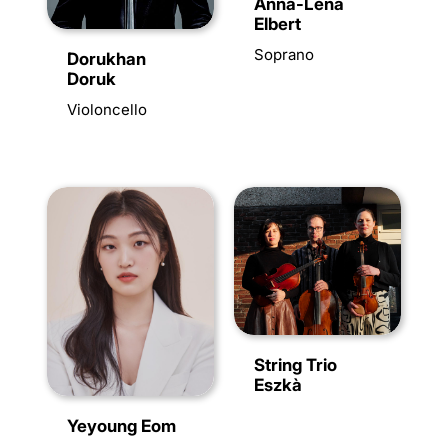
Anna-Lena
Elbert
Soprano
Dorukhan
Doruk
Violoncello
String Trio
Eszkà
Yeyoung Eom