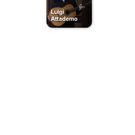
Luigi
Attademo