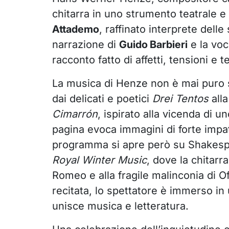
chitarra in uno strumento teatrale e
Attademo
, raffinato interprete delle
narrazione di
Guido Barbieri
e la voc
racconto fatto di affetti, tensioni e t
La musica di Henze non è mai puro 
dai delicati e poetici
Drei Tentos
alla
Cimarrón
, ispirato alla vicenda di u
pagina evoca immagini di forte impat
programma si apre però su Shakespear
Royal Winter Music
, dove la chitarr
Romeo e alla fragile malinconia di Of
recitata, lo spettatore è immerso 
unisce musica e letteratura.