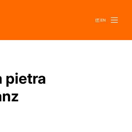
|
IT
EN
 pietra
anz