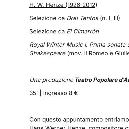
H. W. Henze (1926-2012)
Selezione da
Drei Tentos
(n. I, III)
Selezione da
El Cimarrón
Royal Winter Music I. Prima sonata 
Shakespeare
(mov. II Romeo e Giuliet
Una produzione
Teatro Popolare d'A
35’ | Ingresso 8 €
Con questo appuntamento entriamo 
Hans Werner Henze, compositore ca