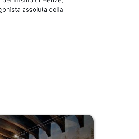
 del lirismo di Henze,
gonista assoluta della