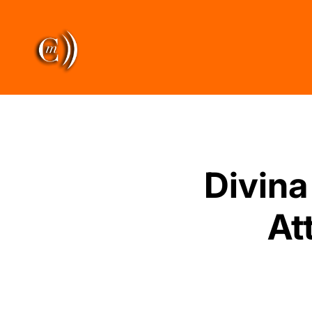
Divina
At