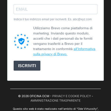
Indica il tuo indirizzo email per iscriverti. Es. abc@xyz.com
Utilizziamo Brevo come piattaforma di
marketing. Inviando questo modulo,
accetti che i dati personali da te forniti
vengano trasferiti a Brevo per il
trattamento in conformità
all'Informativa
sulla privacy di Brevo.
ISCRIVITI
© 2026 OFICINA OCM -
PRIVACY E COOKIE POLICY
-
AMMINISTRAZIONE TRASPARENTE
Questo sito web è stato realizzato nell'ambito di "Ode Virtuosity",