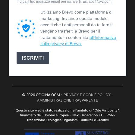
Indica il tuo indirizzo email per iscriverti. Es. abc@xyz.com
Utilizziamo Brevo come piattaforma di
marketing. Inviando questo modulo,
accetti che i dati personali da te forniti
vengano trasferiti a Brevo per il
trattamento in conformità
all'Informativa
sulla privacy di Brevo.
ISCRIVITI
© 2026 OFICINA OCM -
PRIVACY E COOKIE POLICY
-
AMMINISTRAZIONE TRASPARENTE
Questo sito web è stato realizzato nell'ambito di "Ode Virtuosity",
finanziato dall'Unione europea – Next Generation EU - PNRR
Transizione Ecologica Organismi Culturali e Creativi