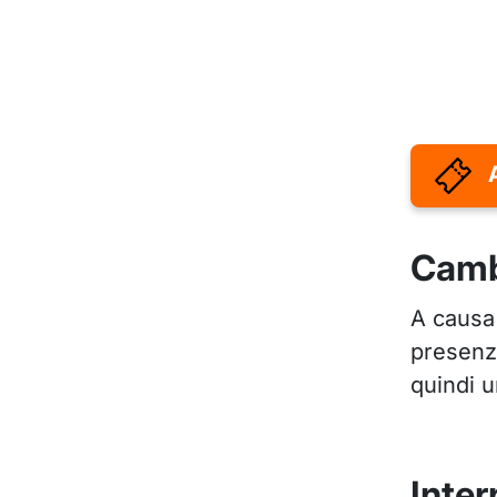
Camb
A causa 
presenzi
quindi 
Inter