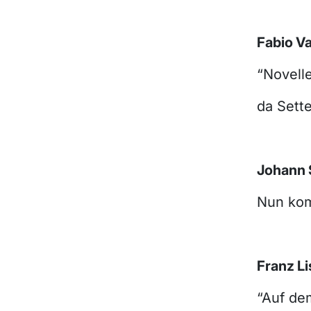
Fabio V
“Novelle
da Sette
Johann 
Nun kom
Franz Li
“Auf de