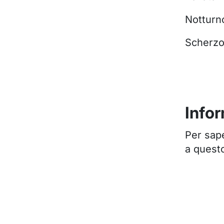
Notturn
Scherzo 
Infor
Per sap
a questo