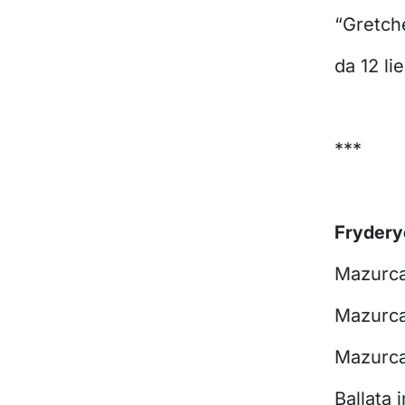
“Gretch
da 12 li
***
Frydery
Mazurca 
Mazurca
Mazurca 
Ballata 