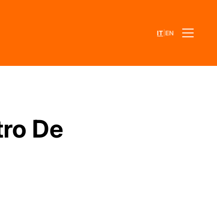
|
IT
EN
tro De