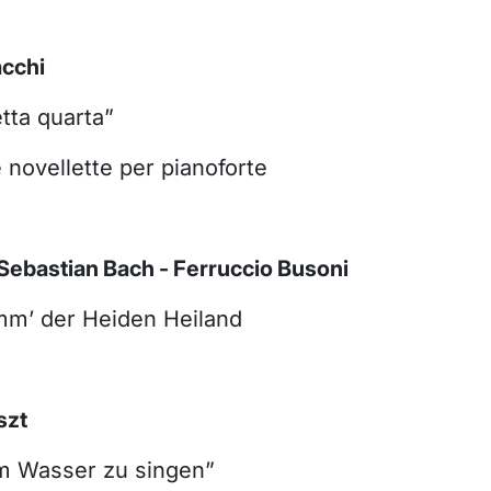
acchi
tta quarta”
 novellette per pianoforte
Sebastian Bach - Ferruccio Busoni
m’ der Heiden Heiland
szt
m Wasser zu singen”