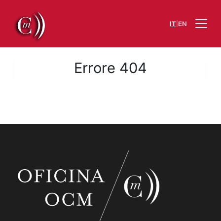
|
IT
EN
Errore 404