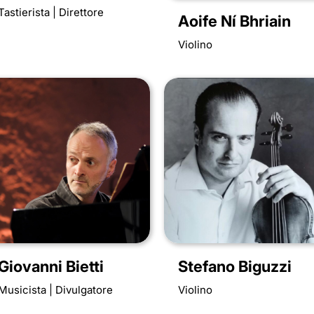
Tastierista | Direttore
Aoife Ní Bhriain
Violino
Giovanni Bietti
Stefano Biguzzi
Musicista | Divulgatore
Violino