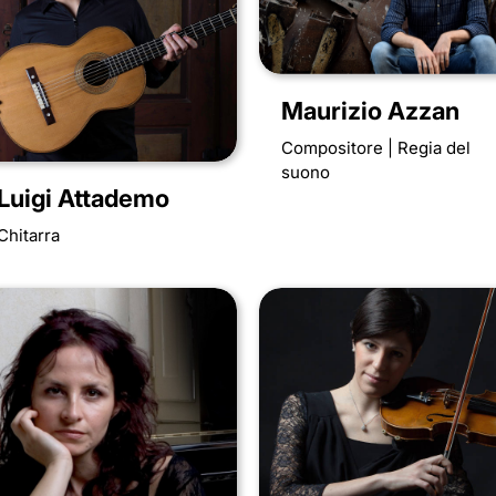
Maurizio Azzan
Compositore | Regia del
suono
Luigi Attademo
Chitarra